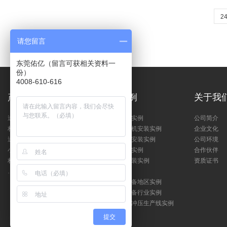
2
请您留言
东莞佑亿（留言可获相关资料一
份）
4008-610-616
产品中心
客户案例
关于我
送料机
送料机安装实例
公司简介
材料整平机
三合一送料机安装实例
企业文化
送料器
矫正整平机安装实例
公司环境
小型冲床
开卷机安装实例
合作伙伴
材料架
小型冲床安装实例
资质证书
……
机械手案例
冲床周边设备地区实例
冲床周边设备行业实例
新能源自动冲压生产线实例
提交